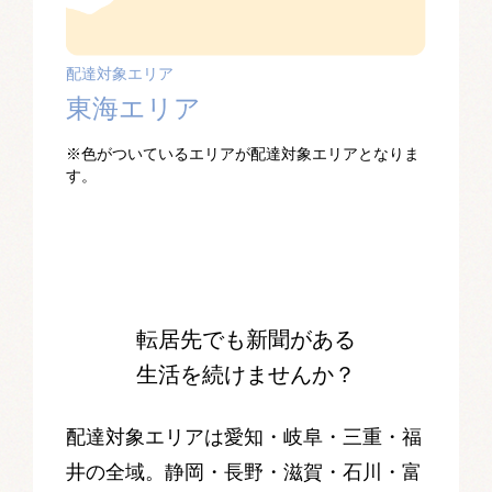
配達対象エリア
配達対象
東海エリア
滋賀
となりま
※色がついているエリアが配達対象エリアとなりま
※色がつ
す。
す。
できない
転居先でも新聞がある
生活を続けませんか？
配達対象エリアは愛知・岐阜・三重・福
井の全域。静岡・長野・滋賀・石川・富